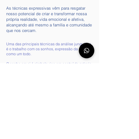
As técnicas expressivas vêm para resgatar
nosso potencial de criar e transformar nossa
própria realidade, vida emocional e afetiva,
alcançando até mesmo a família e comunidade
que nos cercam.
Uma das principais técnicas da análise junguiana
é o trabalho com os sonhos, expressão da psique
como um todo.
O sonho em si é símbolo rico em conteúdo próprio
e universal, apontando início, meio e fim da
situação psíquica atual, a partir de seu próprio
enredo enquanto história, assim como os mitos e
contos de fada.
Os sonhos revelam as diferentes dimensões da
vida do paciente, seus conflitos, a origem desses
conflitos, seu prognóstico e podem apontar o
caminho para cura.
Vamos juntos?